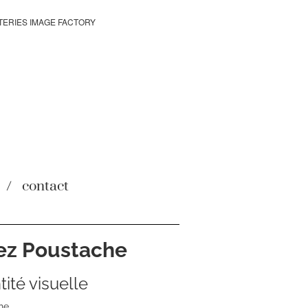
TERIES IMAGE FACTORY
contact
ez Poustache
s-
tité visuelle
ne