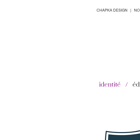
Aller
CHAPKA DESIGN | NOË
au
contenu
principal
identité
éd
Images