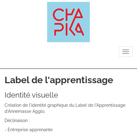
Aller
au
contenu
principal
Tog
nav
Label de l'apprentissage
Sous-
Identité visuelle
titre
Création de l'identité graphique du Label de l'Apprentissage
d'Annemasse Agglo.
Déclinaison :
- Entreprise apprenante