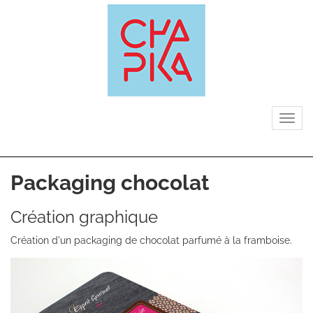
Aller
au
contenu
principal
Tog
nav
Packaging chocolat
Sous-
Création graphique
titre
Création d'un packaging de chocolat parfumé à la framboise.
Images